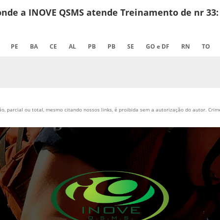
l onde a INOVE QSMS atende Treinamento de nr 33:
PE
BA
CE
AL
PB
PB
SE
GO e DF
RN
TO
, parcial ou total, mesmo citando nossos links, é proibida sem a autorização do autor. Crime