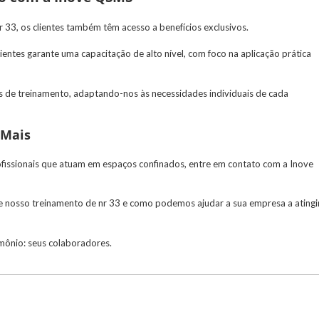
r 33
, os clientes também têm acesso a benefícios exclusivos.
ientes garante uma capacitação de alto nível, com foco na aplicação prática
os de treinamento, adaptando-nos às necessidades individuais de cada
 Mais
rofissionais que atuam em espaços confinados, entre em contato com a Inove
re nosso
treinamento de nr 33
e como podemos ajudar a sua empresa a atingi
mônio: seus colaboradores.