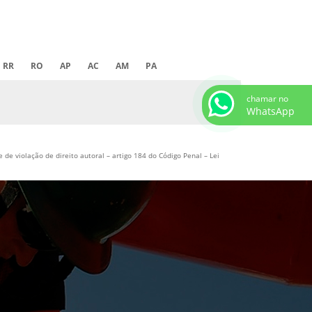
RR
RO
AP
AC
AM
PA
chamar no
WhatsApp
 de violação de direito autoral – artigo 184 do Código Penal –
Lei