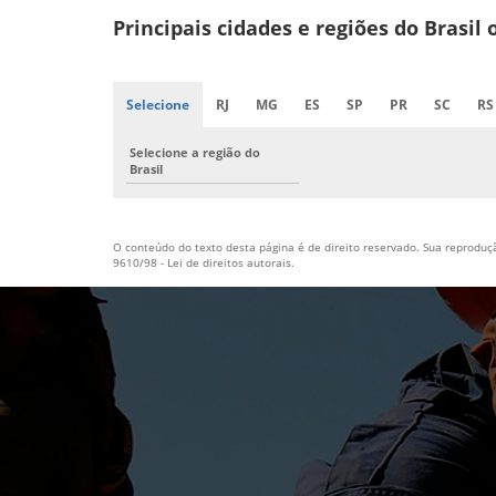
Principais cidades e regiões do Brasi
Selecione
RJ
MG
ES
SP
PR
SC
RS
Selecione a região do
Brasil
O conteúdo do texto desta página é de direito reservado. Sua reprodução
9610/98 - Lei de direitos autorais
.