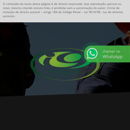
O conteúdo do texto desta página é de direito reservado. Sua reprodução, parcial ou
total, mesmo citando nossos links, é proibida sem a autorização do autor. Crime de
violação de direito autoral – artigo 184 do Código Penal –
Lei 9610/98 - Lei de direitos
autorais
.
chamar no
WhatsApp