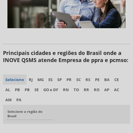
Principais cidades e regiões do Brasil onde a
INOVE QSMS atende Empresa de ppra e pcmso:
Selecione
RJ
MG
ES
SP
PR
SC
RS
PE
BA
CE
AL
PB
PB
SE
GO e DF
RN
TO
RR
RO
AP
AC
AM
PA
Selecione a região do
Brasil