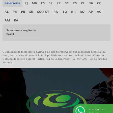
Selecione
RJ
MG
ES
SP
PR
SC
RS
PE
BA
CE
AL
PB
PB
SE
GO e DF
RN
TO
RR
RO
AP
AC
AM
PA
Selecione a região do
Brasil
O conteúdo do texto desta página é de direito reservado. Sua reprodução, parcial ou
total, mesmo citando nossos links, é proibida sem a autorização do autor. Crime de
violação de direito autoral – artigo 184 do Código Penal –
Lei 9610/98 - Lei de direitos
autorais
.
chamar no