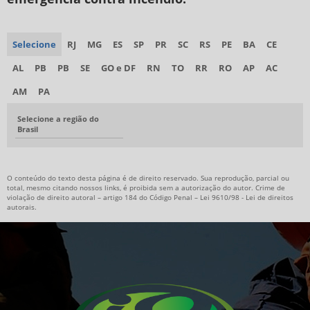
Selecione
RJ
MG
ES
SP
PR
SC
RS
PE
BA
CE
AL
PB
PB
SE
GO e DF
RN
TO
RR
RO
AP
AC
AM
PA
Selecione a região do
Brasil
O conteúdo do texto desta página é de direito reservado. Sua reprodução, parcial ou
total, mesmo citando nossos links, é proibida sem a autorização do autor. Crime de
violação de direito autoral – artigo 184 do Código Penal –
Lei 9610/98 - Lei de direitos
autorais
.