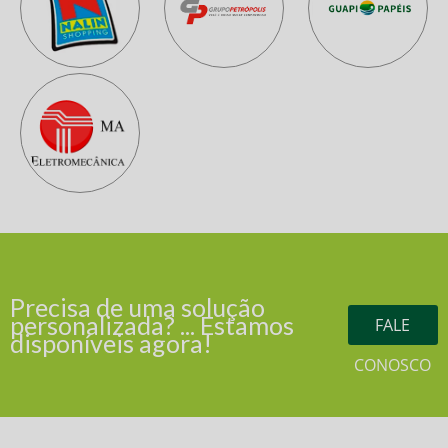
Precisa de uma solução
personalizada? ... Estamos
FALE
disponíveis agora!
CONOSCO