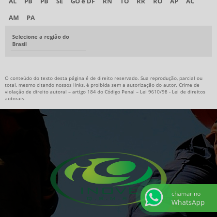
AL
PB
PB
SE
GO e DF
RN
TO
RR
RO
AP
AC
AM
PA
Selecione a região do
Brasil
O conteúdo do texto desta página é de direito reservado. Sua reprodução, parcial ou
total, mesmo citando nossos links, é proibida sem a autorização do autor. Crime de
violação de direito autoral – artigo 184 do Código Penal –
Lei 9610/98 - Lei de direitos
autorais
.
chamar no
WhatsApp