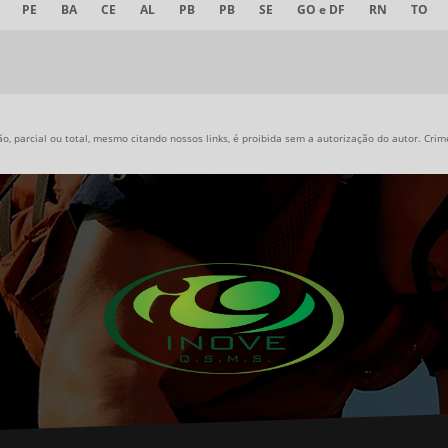
PE
BA
CE
AL
PB
PB
SE
GO e DF
RN
TO
, parcial ou total, mesmo citando nossos links, é proibida sem a autorização do autor. Crime