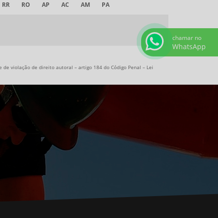
RR
RO
AP
AC
AM
PA
chamar no
WhatsApp
 de violação de direito autoral – artigo 184 do Código Penal –
Lei