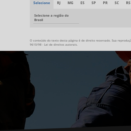
Selecione
RJ
MG
ES
SP
PR
SC
RS
Selecione a região do
Brasil
O conteúdo do texto desta página é de direito reservado. Sua reprodução
9610/98 - Lei de direitos autorais
.