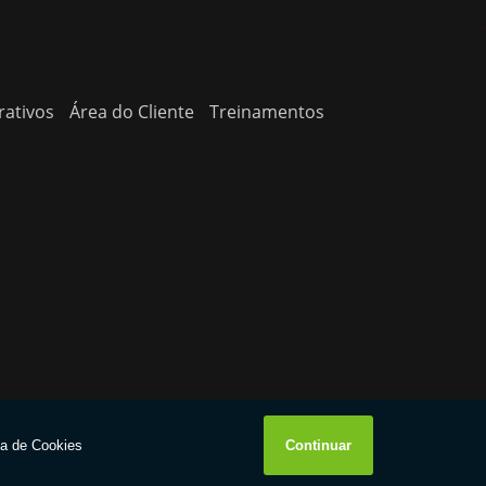
rativos
Área do Cliente
Treinamentos
W3C
W3C