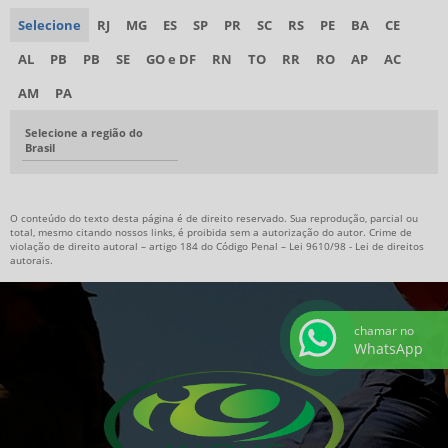
Selecione
RJ
MG
ES
SP
PR
SC
RS
PE
BA
CE
AL
PB
PB
SE
GO e DF
RN
TO
RR
RO
AP
AC
AM
PA
Selecione a região do
Brasil
O conteúdo do texto desta página é de direito reservado. Sua reprodução, parcial ou
total, mesmo citando nossos links, é proibida sem a autorização do autor. Crime de
violação de direito autoral – artigo 184 do Código Penal –
Lei 9610/98 - Lei de direitos
autorais
.
chamar no
WhatsApp